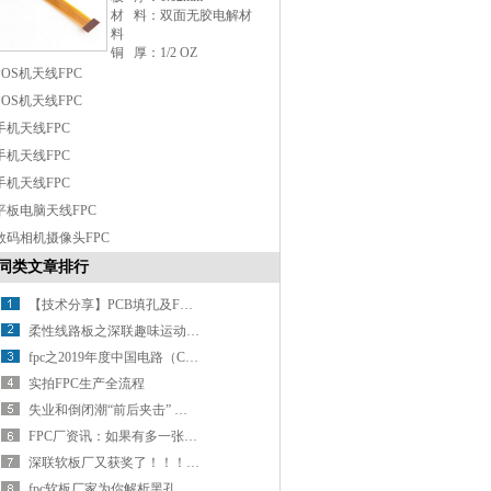
材 料：双面无胶电解材
料
铜 厚：1/2 OZ
表面处理：沉金1微英寸
POS机天线FPC
最小线宽/线距：
POS机天线FPC
0.15mm/0.075mm
FR4补强厚度：0.3mm
手机天线FPC
其 他：SMT贴片后出货
手机天线FPC
手机天线FPC
平板电脑天线FPC
数码相机摄像头FPC
同类文章排行
【技术分享】PCB填孔及FPC软板填孔制程讲解
柔性线路板之深联趣味运动会乐翻天！
fpc之2019年度中国电路（CPCA）百强排行榜震撼发布！
实拍FPC生产全流程
失业和倒闭潮“前后夹击” 柔性电路板制造黯然神伤
FPC厂资讯：如果有多一张车票，介不介意和我一起走？
深联软板厂又获奖了！！！世界很忙，没空关注不优秀
fpc软板厂家为你解析黑孔工艺