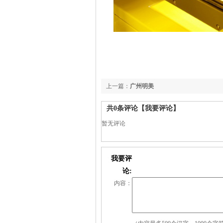
上一篇：
广州明美
共
0
条评论
【我要评论】
暂无评论
我要评
论:
内容：