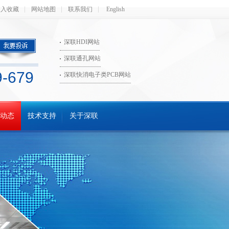
加入收藏
网站地图
联系我们
English
深联HDI网站
深联通孔网站
9-679
深联快消电子类PCB网站
动态
技术支持
关于深联