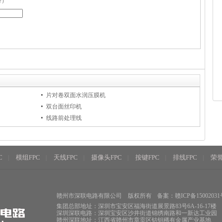
符）
片对卷双面水润压膜机
双台面丝印机
线路前处理线
C
模组FPC
天线FPC
摄像头FPC
按键FPC
排线FPC
荣
|
|
|
|
|
|
赣州市深联电路有限公司
版权所有
备案：赣ICP备15002031
集团总部地址：深圳市宝安区福海街道展景路83号6A-16-17楼
深圳深联电路：深圳宝安区沙井街道锦绣南路和一新达工业园
赣州深联地址：江西省赣州市章贡区钴钼稀有金属产业基地