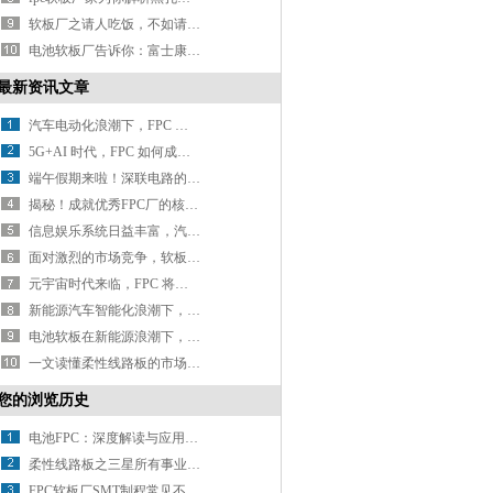
软板厂之请人吃饭，不如请人出汗！
电池软板厂告诉你：富士康展示无人工厂，老板和员工将都失业？
最新资讯文章
汽车电动化浪潮下，FPC 厂如何抢占车载应用高地？
5G+AI 时代，FPC 如何成为设备性能的 “助推器”？
端午假期来啦！深联电路的放假安排请查收~
揭秘！成就优秀FPC厂的核心要素有哪些？
信息娱乐系统日益丰富，汽车软板如何优化以承载更多信号传输任务？
面对激烈的市场竞争，软板厂怎样突出重围打造核心优势？
元宇宙时代来临，FPC 将迎来哪些颠覆性变革？
新能源汽车智能化浪潮下，电池 FPC 如何迈向更高集成与智能化？
电池软板在新能源浪潮下，如何开启应用新征程？
一文读懂柔性线路板的市场环境
您的浏览历史
电池FPC：深度解读与应用前景
柔性线路板之三星所有事业群“暂停采购”，面板厂皆已接获通知
FPC软板厂SMT制程常见不良因素