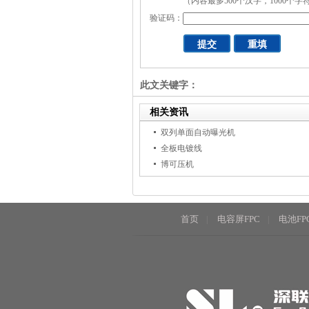
（内容最多500个汉字，1000个字
验证码：
此文关键字：
相关资讯
双列单面自动曝光机
全板电镀线
博可压机
首页
电容屏FPC
电池FP
|
|