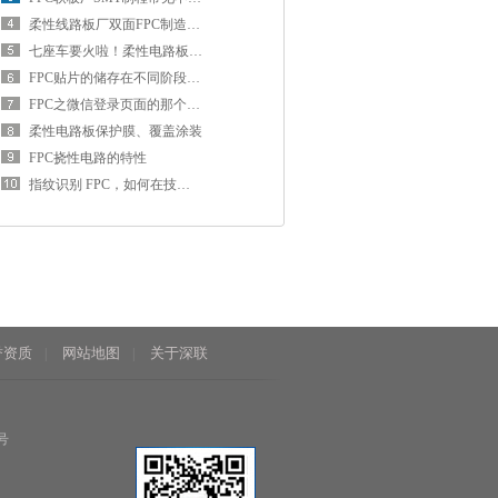
柔性线路板厂双面FPC制造工艺：蚀刻、抗蚀剂的剥离
七座车要火啦！柔性电路板厂喜迎二胎开放新政
FPC贴片的储存在不同阶段有哪些要求
FPC之微信登录页面的那个人是谁？谜底终于揭开了！
柔性电路板保护膜、覆盖涂装
FPC挠性电路的特性
指纹识别 FPC，如何在技术浪潮中持续创新突破？
誉资质
网站地图
关于深联
|
|
号