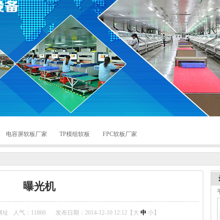
电容屏软板厂家
TP模组软板
FPC软板厂家
曝光机
网址
人气：
11860
发布日期：2014-12-10 12:12【
大
中
小
】