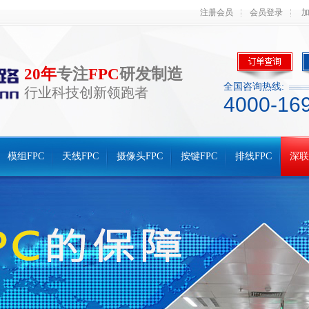
注册会员
会员登录
20年
专注
FPC
研发制造
全国咨询热线:
行业科技创新领跑者
4000-16
模组FPC
天线FPC
摄像头FPC
按键FPC
排线FPC
深联