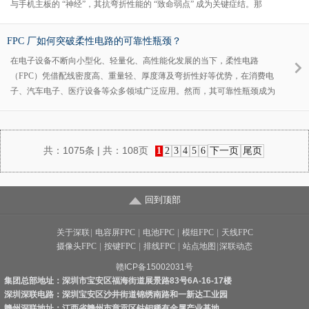
与手机主板的 “神经”，其抗弯折性能的 “致命弱点” 成为关键症结。那
么，FPC 在折叠过程中究竟面临哪些挑战，又该如何破解呢？
FPC 厂如何突破柔性电路的可靠性瓶颈？
在电子设备不断向小型化、轻量化、高性能化发展的当下，柔性电路
（FPC）凭借配线密度高、重量轻、厚度薄及弯折性好等优势，在消费电
子、汽车电子、医疗设备等众多领域广泛应用。然而，其可靠性瓶颈成为
制约进一步发展与应用拓展的关键难题，FPC 厂亟需从多维度探寻突破
路径。
共：
1075条
| 共：
108页
1
2
3
4
5
6
下一页
尾页
回到顶部
关于深联
|
电容屏FPC
|
电池FPC
|
模组FPC
|
天线FPC
摄像头FPC
|
按键FPC
|
排线FPC
|
站点地图
|
深联动态
赣ICP备15002031号
集团总部地址：深圳市宝安区福海街道展景路83号6A-16-17楼
深圳深联电路：深圳宝安区沙井街道锦绣南路和一新达工业园
赣州深联地址：江西省赣州市章贡区钴钼稀有金属产业基地