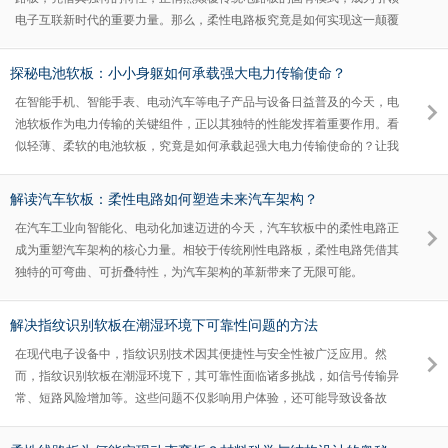
电子互联新时代的重要力量。那么，柔性电路板究竟是如何实现这一颠覆
与引领的呢？
探秘电池软板：小小身躯如何承载强大电力传输使命？
在智能手机、智能手表、电动汽车等电子产品与设备日益普及的今天，电
池软板作为电力传输的关键组件，正以其独特的性能发挥着重要作用。看
似轻薄、柔软的电池软板，究竟是如何承载起强大电力传输使命的？让我
们一同深入探寻。
解读汽车软板：柔性电路如何塑造未来汽车架构？
在汽车工业向智能化、电动化加速迈进的今天，汽车软板中的柔性电路正
成为重塑汽车架构的核心力量。相较于传统刚性电路板，柔性电路凭借其
独特的可弯曲、可折叠特性，为汽车架构的革新带来了无限可能。
解决指纹识别软板在潮湿环境下可靠性问题的方法
在现代电子设备中，指纹识别技术因其便捷性与安全性被广泛应用。然
而，指纹识别软板在潮湿环境下，其可靠性面临诸多挑战，如信号传输异
常、短路风险增加等。这些问题不仅影响用户体验，还可能导致设备故
障。因此，解决指纹识别软板在潮湿环境下的可靠性问题迫在眉睫。