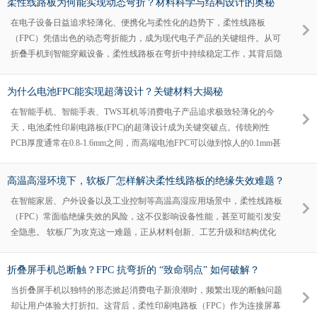
柔性线路板为何能实现动态弯折？材料科学与结构设计的奥秘
在电子设备日益追求轻薄化、便携化与柔性化的趋势下，柔性线路板
（FPC）凭借出色的动态弯折能力，成为现代电子产品的关键组件。从可
折叠手机到智能穿戴设备，柔性线路板在弯折中持续稳定工作，其背后隐
藏着材料科学与结构设计的精妙奥秘。
为什么电池FPC能实现超薄设计？关键材料大揭秘
在智能手机、智能手表、TWS耳机等消费电子产品追求极致轻薄化的今
天，电池柔性印刷电路板(FPC)的超薄设计成为关键突破点。传统刚性
PCB厚度通常在0.8-1.6mm之间，而高端电池FPC可以做到惊人的0.1mm甚
至更薄。这种超薄特性是如何实现的？本文将深入解析支撑电池FPC超薄
设计的三大关键材料及其创新工艺。
高温高湿环境下，软板厂怎样解决柔性线路板的绝缘失效难题？
在智能家居、户外设备以及工业控制等高温高湿应用场景中，柔性线路板
（FPC）常面临绝缘失效的风险，这不仅影响设备性能，甚至可能引发安
全隐患。 软板厂为攻克这一难题，正从材料创新、工艺升级和结构优化
等多维度发力，确保柔性线路板在极端环境下依然可靠。
折叠屏手机总断触？FPC 抗弯折的 “致命弱点” 如何破解？
当折叠屏手机以独特的形态掀起消费电子新浪潮时，频繁出现的断触问题
却让用户体验大打折扣。这背后，柔性印刷电路板（FPC）作为连接屏幕