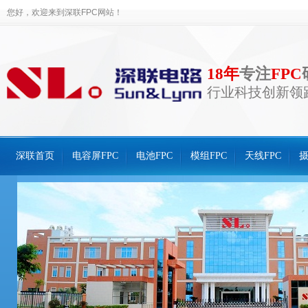
您好，欢迎来到深联FPC网站！
18年
专注
FPC
行业科技创新领
深联首页
电容屏FPC
电池FPC
模组FPC
天线FPC
摄