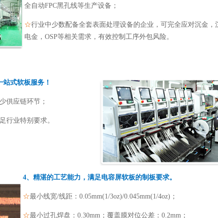
全自动FPC黑孔线等生产设备；
☆
行业中少数配备全套表面处理设备的企业，可完全应对沉金，
电金，OSP等相关需求，有效控制工序外包风险。
一站式软板服务！
减少供应链环节；
满足行业特别要求。
4、精湛的工艺能力，满足电容屏软板的制板要求。
☆
最小线宽/线距：0.05mm(1/3oz)/0.045mm(1/4oz)；
☆
最小过孔焊盘：0.30mm；覆盖膜对位公差：0.2mm；