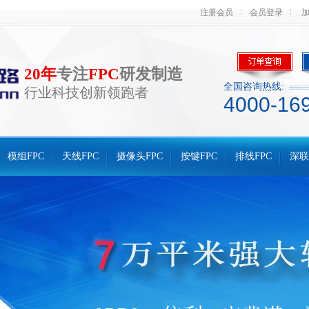
注册会员
会员登录
20年
专注
FPC
研发制造
全国咨询热线:
行业科技创新领跑者
4000-16
模组FPC
天线FPC
摄像头FPC
按键FPC
排线FPC
深联