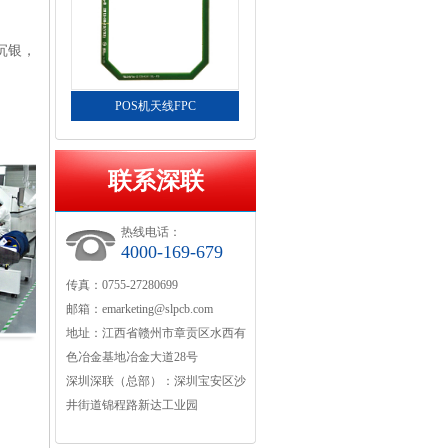
沉银，
POS机天线FPC
联系深联
热线电话：
4000-169-679
传真：0755-27280699
邮箱：
emarketing@slpcb.com
地址：江西省赣州市章贡区水西有
色冶金基地冶金大道28号
深圳深联（总部）：深圳宝安区沙
井街道锦程路新达工业园