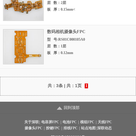
层 数：2层
板 厚：0.15mm<
数码相机摄像头FPC
型 号:RS01C000105A0
层 数：1层
板 厚：0.12mm
共：
3条
| 共：
1页
1
回到顶部
关于深联
|
电容屏FPC
|
电池FPC
|
模组FPC
|
天线FPC
摄像头FPC
|
按键FPC
|
排线FPC
|
站点地图
|
深联动态