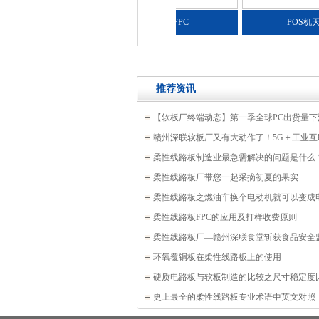
POS机天线FPC
推荐资讯
【软板厂终端动态】第一季全球PC出货量下
苹果电脑下滑逾4成
赣州深联软板厂又有大动作了！5G＋工业互
力新“智”造！
柔性线路板制造业最急需解决的问题是什么
柔性线路板厂带您一起采摘初夏的果实
柔性线路板之燃油车换个电动机就可以变成
吗
柔性线路板FPC的应用及打样收费原则
柔性线路板厂—赣州深联食堂斩获食品安全
管理B级信誉度称号
环氧覆铜板在柔性线路板上的使用
硬质电路板与软板制造的比较之尺寸稳定度
史上最全的柔性线路板专业术语中英文对照