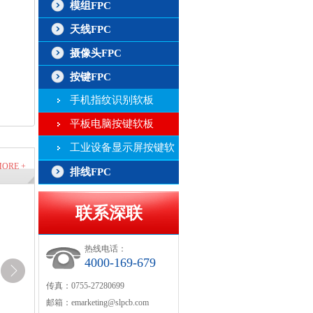
模组FPC
天线FPC
摄像头FPC
按键FPC
手机指纹识别软板
平板电脑按键软板
工业设备显示屏按键软
ORE +
板
排线FPC
联系深联
热线电话：
4000-169-679
传真：0755-27280699
邮箱：
emarketing@slpcb.com