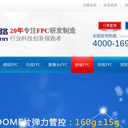
注册会员
会员登录
20年
专注
FPC
研发制造
全国咨询热线:
行业科技创新领跑者
4000-16
模组FPC
天线FPC
摄像头FPC
按键FPC
排线FPC
深联