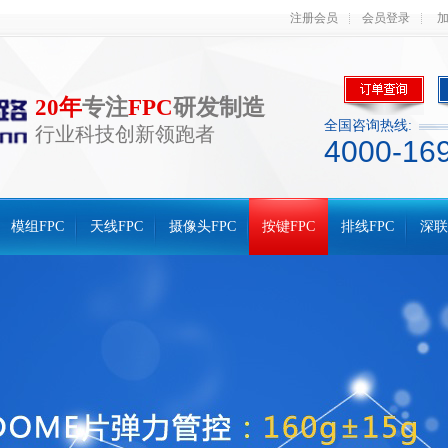
注册会员
会员登录
20年
专注
FPC
研发制造
全国咨询热线:
行业科技创新领跑者
4000-16
模组FPC
天线FPC
摄像头FPC
按键FPC
排线FPC
深联