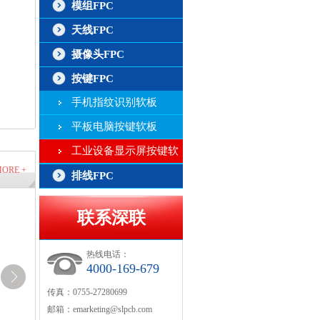
模组FPC
天线FPC
摄像头FPC
按键FPC
手机指纹识别软板
平板电脑按键软板
工业设备显示屏按键软
ORE +
板
排线FPC
联系深联
热线电话：
4000-169-679
传真：0755-27280699
邮箱：
emarketing@slpcb.com