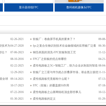
显示器排线FPC
数码相机摄像头FPC
02-26-2021
软板厂：卷曲屏手机真的要来了？
09-08
控技术为
04-27-2020
fpc之复合生物识别技术在金融领域的应用被广泛看
06-30
部位？
07-06-2023
好
铜箔表面的清洗-FPC软板制造工艺
11-12
08-10-2016
FPC厂之软板的优点有哪些
04-21
02-22-2025
柔性电路板之5G+智能工厂，助力企业从制造到智造
08-04
12-29-2021
升级
软板厂之三星与华为抢占折叠屏市场，谁会更占据优
11-11
居全球
09-14-2021
势
柔性线路板究竟都有什么呢？
07-13
10-17-2023
FPC（软板）的覆盖膜SI作用
07-18
07-22-2016
柔性电路板之山寨网络机顶盒那些事儿
10-12
01-30-2021
柔性电路板的定义
01-29