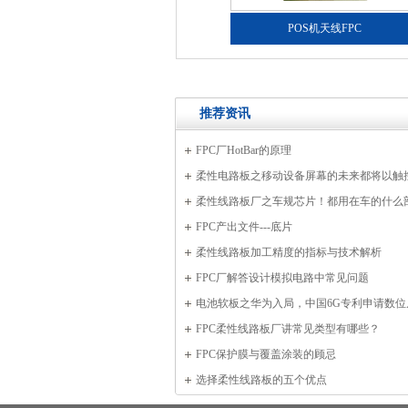
手机天线FPC
POS机天线FPC
推荐资讯
FPC厂HotBar的原理
柔性电路板之移动设备屏幕的未来都将以触
基础
柔性线路板厂之车规芯片！都用在车的什么
FPC产出文件---底片
柔性线路板加工精度的指标与技术解析
FPC厂解答设计模拟电路中常见问题
电池软板之华为入局，中国6G专利申请数位
第一！
FPC柔性线路板厂讲常见类型有哪些？
FPC保护膜与覆盖涂装的顾忌
选择柔性线路板的五个优点