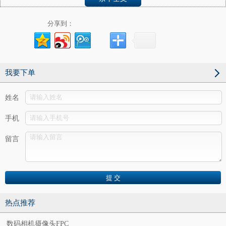
分享到：
我要下单
姓名
手机
3、强大月产能，快速交期，为摄像头软板客户赢得市场先
机！
留言
☆
总月产能达7万平米，满足摄像头软板客户对FPC的批量需求；
☆
3天交样，5天批量交货。
4、全套进口自动生产线，自有各种表面处理设备。
热点推荐
☆
50亿巨资引进日本三菱激光钻机，全自动曝光机，全自动FPC
数码相机摄像头FPC