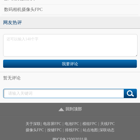
黑孔线等生产设备；
数码相机摄像头FPC
☆
行业中少数配备全套表面处理设备的企业,可完全应对沉金，
沉银，电金，OSP等相关需求，有效控制工序外包风险。
网友热评
暂无评论
回到顶部
关于深联
|
电容屏FPC
|
电池FPC
|
模组FPC
|
天线FPC
摄像头FPC
|
按键FPC
|
排线FPC
|
站点地图
|
深联动态
5、特别配置SMT生产线，为客户提供一站式软板服务！
赣ICP备15002031号