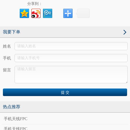
分享到：
我要下单
姓名
手机
留言
3、强大月产能，快速交期，为天线软板客户赢得市场先机！
☆
总月产能达7万平米，满足天线软板客户对FPC的批量需求；
☆
3天交样，5天批量交货。
热点推荐
4、特别配置SMT生产线，为客户提供一站式软板服务！
手机天线FPC
☆
配套20条雅马哈SMT生产线，为您减少供应链环节；
☆
专为软板配置SMT烧录测试设备，满足行业特别要求。
手机天线FPC