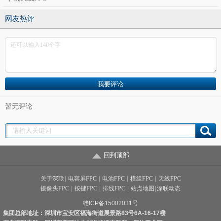
网友热评
暂无评论
5、绿色环保先锋，天线软板行业知名客户的一致选择！
☆
1.2亿巨资投入环保，废水经处理后水质达GB21900-2008标准，可
回到顶部
以养金鱼；
☆
线路板行业绿色环保示范企业称号。
关于深联
|
电容屏FPC
|
电池FPC
|
模组FPC
|
天线FPC
摄像头FPC
|
按键FPC
|
排线FPC
|
站点地图
|
深联动态
赣ICP备15002031号
集团总部地址：深圳市宝安区福海街道展景路83号6A-16-17楼