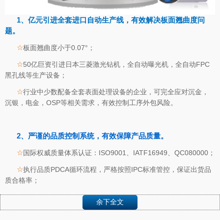
1、亿元引进全套进口自动生产线，有效解决板面翘曲度问
题。
☆
板面翘曲度小于0.07°；
☆
50亿巨资引进日本三菱激光钻机，全自动曝光机，全自动FPC
黑孔线等生产设备；
☆
行业中少数配备全套表面处理设备的企业，可完全应对沉金，
沉银，电金，OSP等相关需求，有效控制工序外包风险。
2、严谨的品质控制系统，有效保障产品质量。
☆
国际权威质量体系认证：ISO9001、IATF16949、QC080000；
☆
执行品质PDCA循环流程，严格按照IPC标准管控，保证出货品
质合格率；
☆
进口美国戴安离子色谱测试仪(DIONEXICS-900)及温度循环检
余下全文
验设备，保证产品的高可靠性和稳定性。