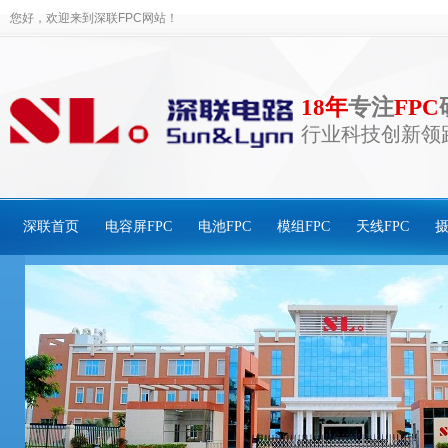
您好，欢迎来到深联FPC网站！
18年
专注
FPC
行业科技创新领
深联首页
电容屏FPC
电池FPC
模组FPC
天线FPC
摄