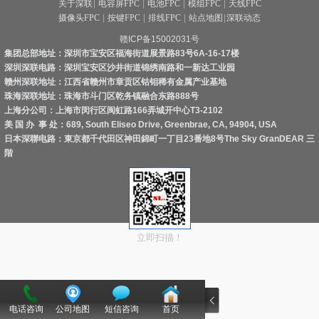
关于深联
|
电容屏FPC
|
电池FPC
|
模组FPC
|
天线FPC
摄像头FPC
|
按键FPC
|
排线FPC
|
站点地图
|
深联动态
赣ICP备15002031号
集团总部地址：深圳市宝安区福海街道展景路83号6A-16-17楼
深圳深联电路：深圳宝安区沙井街道锦绣南路和一新达工业园
赣州深联地址：江西省赣州市章贡区钴钼稀有金属产业基地
珠海深联地址：珠海市斗门区乾务镇融合东路888号
上海分公司：上海市闵行区闽虹路166弄城开中心T3-2102
美 国 办 事 处：689, South Eliseo Drive, Greenbrae, CA, 94904, USA
日本深聯电路：東京都千代田区神田錦町一丁目23番地8号The Sky GranDEAR 三
階
立即扫描！
电话咨询
公司地图
短信咨询
首页