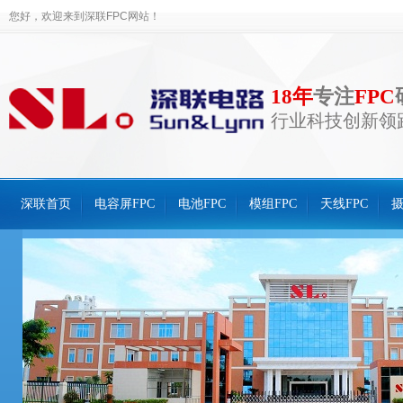
您好，欢迎来到深联FPC网站！
18年
专注
FPC
行业科技创新领
深联首页
电容屏FPC
电池FPC
模组FPC
天线FPC
摄