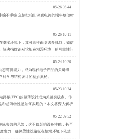
05-26 05:44
 小编不啰嗦 立刻把咱们深联电路的端午放假时
05-26 10:11
在潮湿环境下，其可靠性面临诸多挑战，如信
，解决指纹识别软板在潮湿环境下的可靠性问
05-24 10:20
动态弯折能力，成为现代电子产品的关键组
料科学与结构设计的精妙奥秘。
05-23 10:34
路板(FPC)的超薄设计成为关键突破点。传
更薄。这种超薄特性是如何实现的？本文将深入解析
05-22 09:52
绝缘失效的风险，这不仅影响设备性能，甚至
维度发力，确保柔性线路板在极端环境下依然