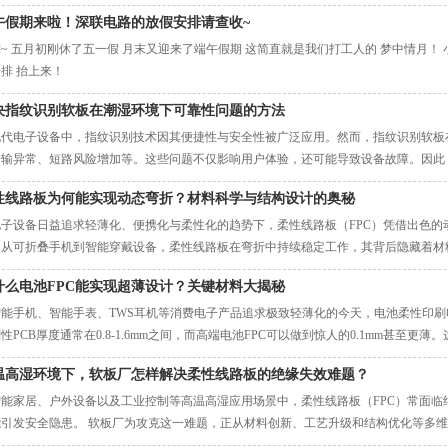
午假期来啦！深联电路的放假安排请查收~
~ 五月初刚休了五一假 月末又迎来了端午假期 这简直就是我们打工人的 梦中情月！
排 抬上来！
决指纹识别软板在潮湿环境下可靠性问题的方法
现代电子设备中，指纹识别技术因其便捷性与安全性被广泛应用。然而，指纹识别软板
传输异常、短路风险增加等。这些问题不仅影响用户体验，还可能导致设备故障。因此
迫在眉睫。
性线路板为何能实现动态弯折？材料科学与结构设计的奥秘
电子设备日益追求轻薄化、便携化与柔性化的趋势下，柔性线路板（FPC）凭借出色的
。从可折叠手机到智能穿戴设备，柔性线路板在弯折中持续稳定工作，其背后隐藏着材
什么电池FPC能实现超薄设计？关键材料大揭秘
能手机、智能手表、TWS耳机等消费电子产品追求极致轻薄化的今天，电池柔性印刷电
性PCB厚度通常在0.8-1.6mm之间，而高端电池FPC可以做到惊人的0.1mm甚至
电池FPC超薄设计的三大关键材料及其创新工艺。
温高湿环境下，软板厂怎样解决柔性线路板的绝缘失效难题？
智能家居、户外设备以及工业控制等高温高湿应用场景中，柔性线路板（FPC）常面临
能引发安全隐患。 软板厂为攻克这一难题，正从材料创新、工艺升级和结构优化等多
靠。