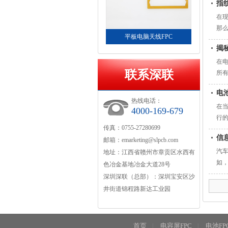
指
在
那
平板电脑天线FPC
揭
在
联系深联
所
电
热线电话：
在
4000-169-679
行的
传真：0755-27280699
信
邮箱：
emarketing@slpcb.com
汽
地址：江西省赣州市章贡区水西有
如
色冶金基地冶金大道28号
高
深圳深联（总部）：深圳宝安区沙
得
井街道锦程路新达工业园
更
首页
电容屏FPC
电池FP
|
|