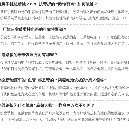
叠屏手机总断触？FPC 抗弯折的 “致命弱点” 如何破解？
折叠屏手机以独特的形态掀起消费电子新浪潮时，频繁出现的断触问题却让用户体验大打
接屏幕与手机主板的 “神经”，其抗弯折性能的 “致命弱点” 成为关键症结。那么，F
解呢？
PC 厂如何突破柔性电路的可靠性瓶颈？
电子设备不断向小型化、轻量化、高性能化发展的当下，柔性电路（FPC）凭借配线密
费电子、汽车电子、医疗设备等众多领域广泛应用。然而，其可靠性瓶颈成为制约进一步
维度探寻突破路径。
性电路板的未来发展方向有哪些？
当今飞速发展的电子科技领域，柔性电路板（FPC）凭借其可弯曲、轻薄、高可靠性等
。从我们日常使用的智能手机、可穿戴设备，到汽车电子、医疗设备等，柔性电路板无
电路板在技术创新的驱动下，将朝着多个令人瞩目的方向发展。
什么新能源车的“血管”都是弯的？揭秘电池软板的“柔术哲学”
能源车电池软板的弯曲设计原理 在新能源汽车动力电池系统中，柔性电路板的弯曲设
决传统刚性连接方式在空间利用、机械可靠性和热管理方面的问题。通过特定的几何布
的复杂空间结构。
性线路板为什么能像"瑜伽大师"一样弯曲万次不折断？
你折叠手机、佩戴智能手表或使用可穿戴设备时，内部那块能反复弯曲的柔性线路板（F
大师"，轻松完成上万次弯折动作却毫发无损。这背后究竟隐藏着哪些材料科学与结构