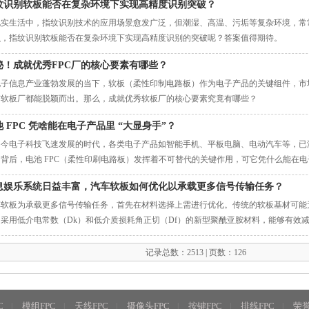
纹识别软板能否在复杂环境下实现高精度识别突破？
现实生活中，指纹识别技术的应用场景愈发广泛，但潮湿、高温、污垢等复杂环境，常
么，指纹识别软板能否在复杂环境下实现高精度识别的突破呢？答案值得期待。
秘！成就优秀FPC厂的核心要素有哪些？
电子信息产业蓬勃发展的当下，软板（柔性印制电路板）作为电子产品的关键组件，市
有软板厂都能脱颖而出。那么，成就优秀软板厂的核心要素究竟有哪些？
池 FPC 凭啥能在电子产品里 “大显身手”？
当今电子科技飞速发展的时代，各类电子产品如智能手机、平板电脑、电动汽车等，已
背后，电池 FPC（柔性印刷电路板）发挥着不可替代的关键作用，可它凭什么能在电子
息娱乐系统日益丰富，汽车软板如何优化以承载更多信号传输任务？
车软板为承载更多信号传输任务，首先在材料选择上需进行优化。传统的软板基材可能
，采用低介电常数（Dk）和低介质损耗角正切（Df）的新型聚酰亚胺材料，能够有效
端车型的信息娱乐系统，对视频、音频信号的质量要求极高，低损耗的材料可确保高清
沉浸式的娱乐体验。同时，在铜箔方面，选用高纯度、低粗糙度的铜箔，能降低电阻，
记录总数：
2513
| 页数：
126
新、在线视频加载等快速完成。
C
模组FPC
天线FPC
摄像头FPC
按键FPC
排线FPC
荣
|
|
|
|
|
|