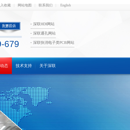
加入收藏
网站地图
联系我们
English
深联HDI网站
深联通孔网站
9-679
深联快消电子类PCB网站
动态
技术支持
关于深联