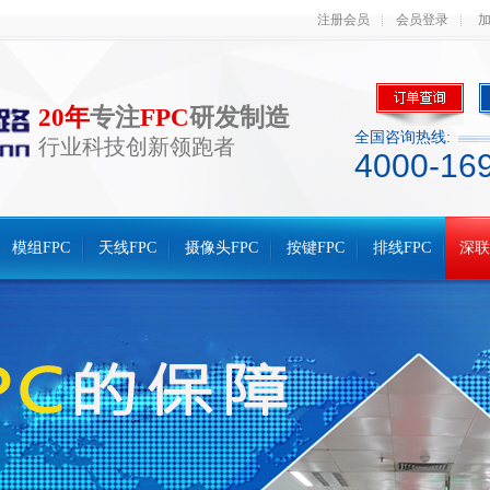
注册会员
会员登录
20年
专注
FPC
研发制造
全国咨询热线:
行业科技创新领跑者
4000-16
模组FPC
天线FPC
摄像头FPC
按键FPC
排线FPC
深联