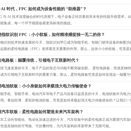
蓝海中抢占高地，成为众多 FPC 厂亟待思考的问题。
+AI 时代，FPC 如何成为设备性能的 “助推器”？
5G 与 AI 技术深度融合的时代浪潮下，电子设备正经历着前所未有的性能升级需求
功能集成，每一个环节都面临着更高标准的挑战。
秘指纹识别 FPC：小小软板，如何精准捕捉独一无二的你？
生物识别技术快速发展的今天，指纹识别早已成为智能手机、智能门锁等设备的标配功
不起眼的柔性电路板（FPC）发挥着至关重要的作用。那么，这块小小的软板，究竟是
性电路板：颠覆传统，引领电子互联新时代？
科技飞速发展的今天，电子产品的形态与功能不断突破创新。 柔性电路板，凭借其独
，成为引领电子互联新时代的重要力量。那么，柔性电路板究竟是如何实现这一颠覆与
秘电池软板：小小身躯如何承载强大电力传输使命？
智能手机、智能手表、电动汽车等电子产品与设备日益普及的今天，电池软板作为电力
作用。看似轻薄、柔软的电池软板，究竟是如何承载起强大电力传输使命的？让我们一
读汽车软板：柔性电路如何塑造未来汽车架构？
汽车工业向智能化、电动化加速迈进的今天，汽车软板中的柔性电路正成为重塑汽车架
路凭借其独特的可弯曲、可折叠特性，为汽车架构的革新带来了无限可能。