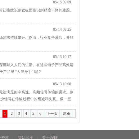
05-15 09:09
常让指纹识别软板面临识别精度下降的难题。
05-14 09:25
场需求持续攀升。然而，行业竞争激烈，并非
05-13 10:17
深度融入人们的生活。在这些电子产品高效运
产品里 “大显身手” 呢？
05-13 10:06
无法满足如今高速、高频信号传输的需求。例
减少信号在传输过程中的衰减和失真。像一些
视频流畅播放，无损音质精准还原，让用户获
提升信号传输速度，保障大量数据如地图实时
1
2
3
4
5
6
下一页
尾页
誉资质
网站地图
关于深联
|
|