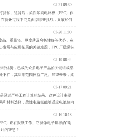
05-21 09:30
折扣。这背后，柔性印刷电路板（FPC）作
PC 在折叠过程中究竟面临哪些挑战，又该如何
05-20 11:00
度高、重量轻、厚度薄及弯折性好等优势，在
发展与应用拓展的关键难题，FPC 厂亟需从
05-19 08:44
独特优势，已成为众多电子产品的关键组成部
处不在，其应用范围日益广泛。展望未来，柔
05-17 09:21
计是经过严格工程计算的结果。这种设计主要
局和材料选择，柔性电路板能够适应电池包内
05-16 10:18
PC）正在默默工作。它就像电子世界的"瑜
设计的智慧？