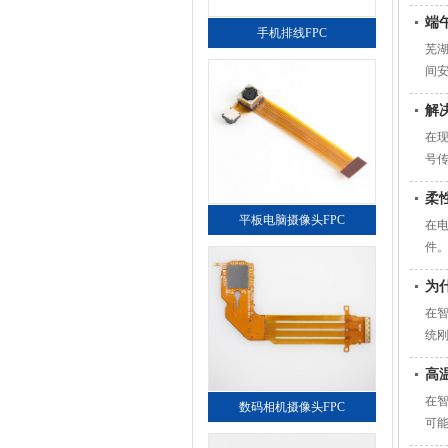
端
手机排线FPC
芜湖
间安
解
在
号
题
柔
平板电脑摄像头FPC
在
件
为
在智
统刚
支撑
高
在
数码相机摄像头FPC
可
可