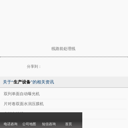
线路前处理线
分享到：
关于“
生产设备
”的相关资讯
双列单面自动曝光机
片对卷双面水润压膜机
全板电镀线
双台面丝印机
电话咨询
公司地图
短信咨询
首页