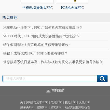
平板电脑摄像头FPC
POS机天线FPC
POS机天线
热点推荐
汽车电动化浪潮下，FPC 厂如何抢占车载应用高地？
5G+AI 时代，FPC 如何成为设备性能的 “助推器”？
端午假期来啦！深联电路的放假安排请查收~
揭秘！成就优秀FPC厂的核心要素有哪些？
信息娱乐系统日益丰富，汽车软板如何优化以承载更多信号传输任
务？
回到顶部
关于深联
|
电容屏FPC
|
电池FPC
|
模组FPC
|
天线FPC
摄像头FPC
|
按键FPC
|
排线FPC
|
站点地图
|
深联动态