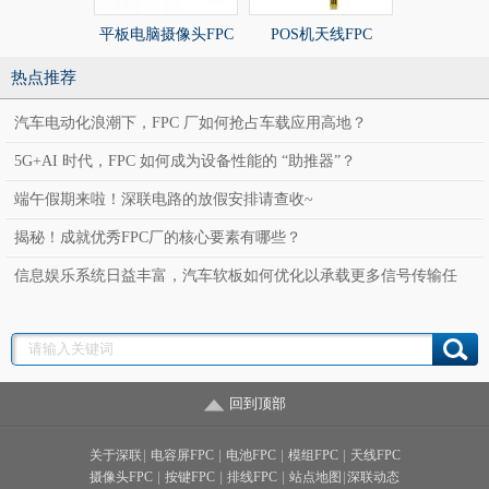
平板电脑摄像头FPC
POS机天线FPC
POS机天线
热点推荐
汽车电动化浪潮下，FPC 厂如何抢占车载应用高地？
5G+AI 时代，FPC 如何成为设备性能的 “助推器”？
端午假期来啦！深联电路的放假安排请查收~
揭秘！成就优秀FPC厂的核心要素有哪些？
信息娱乐系统日益丰富，汽车软板如何优化以承载更多信号传输任
务？
回到顶部
关于深联
|
电容屏FPC
|
电池FPC
|
模组FPC
|
天线FPC
摄像头FPC
|
按键FPC
|
排线FPC
|
站点地图
|
深联动态