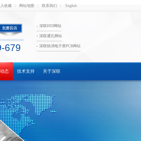
加入收藏
网站地图
联系我们
English
深联HDI网站
深联通孔网站
9-679
深联快消电子类PCB网站
动态
技术支持
关于深联