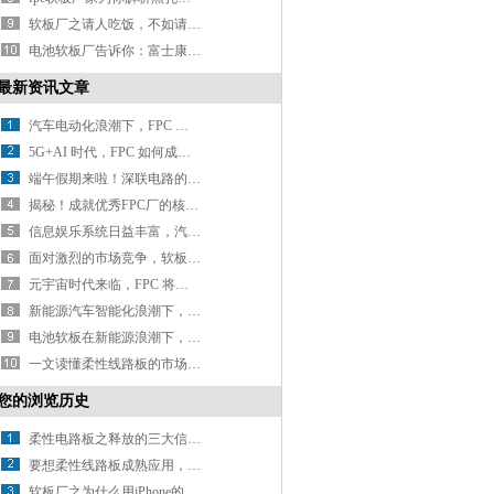
软板厂之请人吃饭，不如请人出汗！
电池软板厂告诉你：富士康展示无人工厂，老板和员工将都失业？
最新资讯文章
汽车电动化浪潮下，FPC 厂如何抢占车载应用高地？
5G+AI 时代，FPC 如何成为设备性能的 “助推器”？
端午假期来啦！深联电路的放假安排请查收~
揭秘！成就优秀FPC厂的核心要素有哪些？
信息娱乐系统日益丰富，汽车软板如何优化以承载更多信号传输任务？
面对激烈的市场竞争，软板厂怎样突出重围打造核心优势？
元宇宙时代来临，FPC 将迎来哪些颠覆性变革？
新能源汽车智能化浪潮下，电池 FPC 如何迈向更高集成与智能化？
电池软板在新能源浪潮下，如何开启应用新征程？
一文读懂柔性线路板的市场环境
您的浏览历史
柔性电路板之释放的三大信号，无情揭示车市残酷现状，老百姓已经不敢买车了
要想柔性线路板成熟应用，还需攻克
软板厂之为什么用iPhone的人不攻击用安卓的？