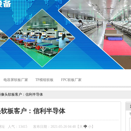
电容屏软板厂家
TP模组软板
FPC软板厂家
摄像头软板客户：信利半导体
头软板客户：信利半导体
网址
人气：
13415
发布日期：2021-05-26 04:48【
大
中
小
】