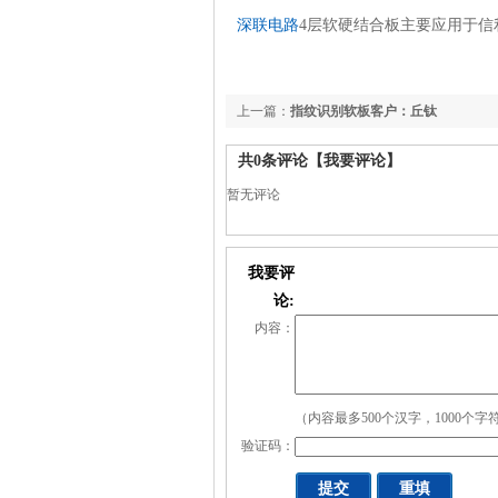
深联电路
4层软硬结合板主要应用于信
上一篇：
指纹识别软板客户：丘钛
共
0
条评论
【我要评论】
暂无评论
我要评
论:
内容：
（内容最多500个汉字，1000个字
验证码：