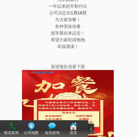
一年以来的辛勤付出
公司决定在
1
月18日
为大家加餐！
各种美味佳肴
就等着你来品尝！
希望大家吃得饱饱
幸福满满！
菜谱预告请看下图
电话咨询
公司地图
短信咨询
首页