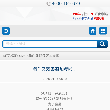
4000-169-679
20年
专注
FPC
研发制造
行业科技创新
领跑者
>
>
首页
深联动态
我们又双叒叕加餐啦！
我们又双叒叕加餐啦！
2025-01-16 05:28
好消息！好消息！
赣州深联为大家加餐啦！
为了感谢
兄弟姐妹们