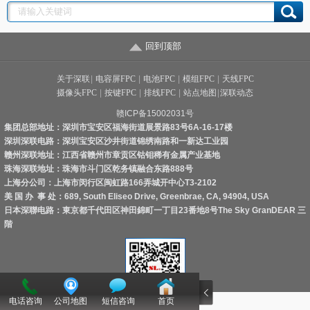
回到顶部
关于深联
|
电容屏FPC
|
电池FPC
|
模组FPC
|
天线FPC
摄像头FPC
|
按键FPC
|
排线FPC
|
站点地图
|
深联动态
赣ICP备15002031号
集团总部地址：深圳市宝安区福海街道展景路83号6A-16-17楼
深圳深联电路：深圳宝安区沙井街道锦绣南路和一新达工业园
赣州深联地址：江西省赣州市章贡区钴钼稀有金属产业基地
珠海深联地址：珠海市斗门区乾务镇融合东路888号
上海分公司：上海市闵行区闽虹路166弄城开中心T3-2102
美 国 办 事 处：689, South Eliseo Drive, Greenbrae, CA, 94904, USA
日本深聯电路：東京都千代田区神田錦町一丁目23番地8号The Sky GranDEAR 三
階
电话咨询
公司地图
短信咨询
首页
立即扫描！