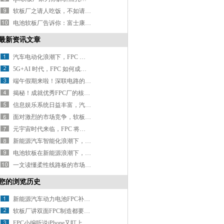
软板厂之请人吃饭，不如请人出汗！
电池软板厂告诉你：富士康展示无人工厂，老板和员工将都失业？
最新资讯文章
汽车电动化浪潮下，FPC 厂如何抢占车载应用高地？
5G+AI 时代，FPC 如何成为设备性能的 “助推器”？
端午假期来啦！深联电路的放假安排请查收~
揭秘！成就优秀FPC厂的核心要素有哪些？
信息娱乐系统日益丰富，汽车软板如何优化以承载更多信号传输任务？
面对激烈的市场竞争，软板厂怎样突出重围打造核心优势？
元宇宙时代来临，FPC 将迎来哪些颠覆性变革？
新能源汽车智能化浪潮下，电池 FPC 如何迈向更高集成与智能化？
电池软板在新能源浪潮下，如何开启应用新征程？
一文读懂柔性线路板的市场环境
您的浏览历史
新能源汽车动力电池FPC补强的解决方案
软板厂讲双面FPC制造都要经过哪些流程？
FPC小编听说iPhone又盯上无线充电了