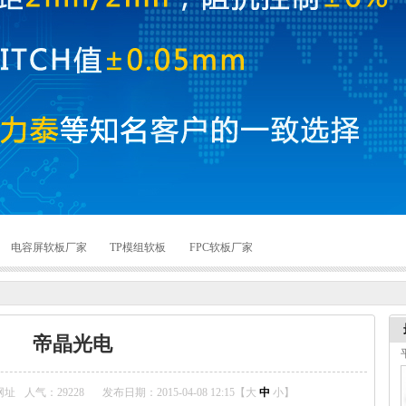
电容屏软板厂家
TP模组软板
FPC软板厂家
帝晶光电
网址
人气：
29228
发布日期：2015-04-08 12:15【
大
中
小
】