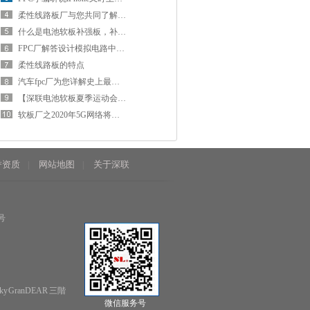
柔性线路板厂与您共同了解好冰箱应该具备的特性
什么是电池软板补强板，补强有什么用途？
FPC厂解答设计模拟电路中常见问题
柔性线路板的特点
汽车fpc厂为您详解史上最全的汽车保险
【深联电池软板夏季运动会】喜报不停，精彩不断！
软板厂之2020年5G网络将会逐步部署到全国各个城市
誉资质
网站地图
关于深联
|
|
号
GranDEAR 三階
微信服务号