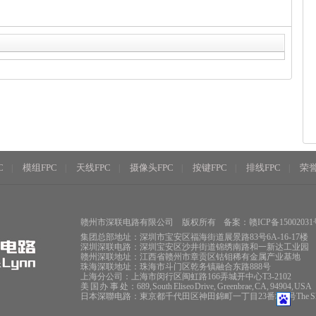
C
模组FPC
天线FPC
摄像头FPC
按键FPC
排线FPC
荣
|
|
|
|
|
|
赣州市深联电路有限公司
版权所有
备案：赣ICP备15002031
集团总部地址：深圳市宝安区福海街道展景路83号6A-16-17楼
深圳深联电路：深圳宝安区沙井街道锦绣南路和一新达工业园
赣州深联地址：江西省赣州市章贡区钴钼稀有金属产业基地
珠海深联地址：珠海市斗门区乾务镇融合东路888号
上海分公司：上海市闵行区闽虹路166弄城开中心T3-2102
美 国 办 事 处：689, South Eliseo Drive, Greenbrae, CA, 94904, USA
日本深聯电路：東京都千代田区神田錦町一丁目23番地8号The Sky 