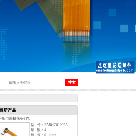
最新产品
平板电脑摄像头FPC
型 号：RM04C01092A
层 数：4
板 厚：0.12mm