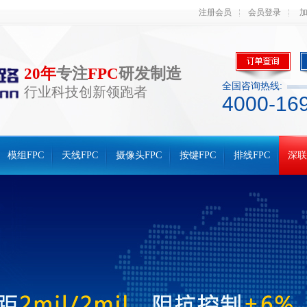
注册会员
会员登录
20年
专注
FPC
研发制造
全国咨询热线:
行业科技创新领跑者
4000-16
模组FPC
天线FPC
摄像头FPC
按键FPC
排线FPC
深联