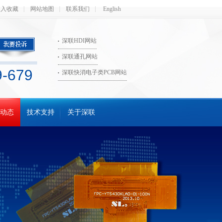
加入收藏
网站地图
联系我们
English
深联HDI网站
深联通孔网站
9-679
深联快消电子类PCB网站
动态
技术支持
关于深联