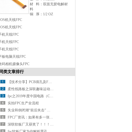
材 料：双面无胶电解材
料
铜 厚：1/2 OZ
表面处理：沉金1微英寸
POS机天线FPC
最小线宽/线距：
POS机天线FPC
0.15mm/0.075mm
FR4补强厚度：0.3mm
手机天线FPC
其 他：SMT贴片后出货
手机天线FPC
手机天线FPC
平板电脑天线FPC
数码相机摄像头FPC
同类文章排行
【技术分享】PCB填孔及FPC软板填孔制程讲解
柔性线路板之深联趣味运动会乐翻天！
fpc之2019年度中国电路（CPCA）百强排行榜震撼发布！
实拍FPC生产全流程
失业和倒闭潮“前后夹击” 柔性电路板制造黯然神伤
FPC厂资讯：如果有多一张车票，介不介意和我一起走？
深联软板厂又获奖了！！！世界很忙，没空关注不优秀
fpc软板厂家为你解析黑孔工艺