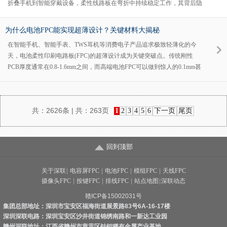
折叠手机到智能穿戴设备，柔性线路板在弯折中持续稳定工作，其背后隐
藏着材料科学与结构设计的精妙奥秘。
为什么电池FPC能实现超薄设计？关键材料大揭秘
在智能手机、智能手表、TWS耳机等消费电子产品追求极致轻薄化的今
天，电池柔性印刷电路板(FPC)的超薄设计成为关键突破点。传统刚性
PCB厚度通常在0.8-1.6mm之间，而高端电池FPC可以做到惊人的0.1mm甚
至更薄。这种超薄特性是如何实现的？本文将深入解析支撑电池FPC超薄
设计的三大关键材料及其创新工艺。
共：
2626条
| 共：
263页
1
2
3
4
5
6
下一页
尾页
回到顶部
关于深联
|
电容屏FPC
|
电池FPC
|
模组FPC
|
天线FPC
摄像头FPC
|
按键FPC
|
排线FPC
|
站点地图
|
深联动态
赣ICP备15002031号
集团总部地址：深圳市宝安区福海街道展景路83号6A-16-17楼
深圳深联电路：深圳宝安区沙井街道锦绣南路和一新达工业园
赣州深联地址：江西省赣州市章贡区钴钼稀有金属产业基地