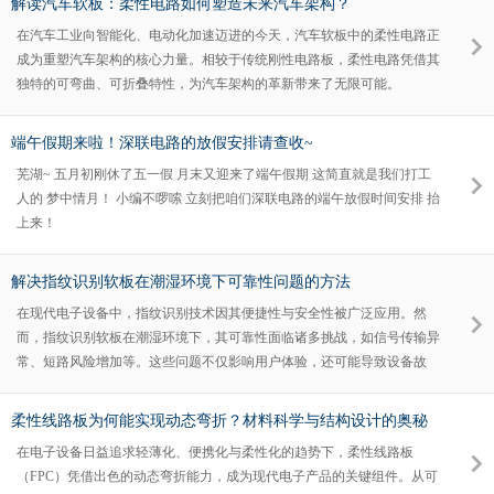
解读汽车软板：柔性电路如何塑造未来汽车架构？
在汽车工业向智能化、电动化加速迈进的今天，汽车软板中的柔性电路正
成为重塑汽车架构的核心力量。相较于传统刚性电路板，柔性电路凭借其
独特的可弯曲、可折叠特性，为汽车架构的革新带来了无限可能。
端午假期来啦！深联电路的放假安排请查收~
芜湖~ 五月初刚休了五一假 月末又迎来了端午假期 这简直就是我们打工
人的 梦中情月！ 小编不啰嗦 立刻把咱们深联电路的端午放假时间安排 抬
上来！
解决指纹识别软板在潮湿环境下可靠性问题的方法
在现代电子设备中，指纹识别技术因其便捷性与安全性被广泛应用。然
而，指纹识别软板在潮湿环境下，其可靠性面临诸多挑战，如信号传输异
常、短路风险增加等。这些问题不仅影响用户体验，还可能导致设备故
障。因此，解决指纹识别软板在潮湿环境下的可靠性问题迫在眉睫。
柔性线路板为何能实现动态弯折？材料科学与结构设计的奥秘
在电子设备日益追求轻薄化、便携化与柔性化的趋势下，柔性线路板
（FPC）凭借出色的动态弯折能力，成为现代电子产品的关键组件。从可