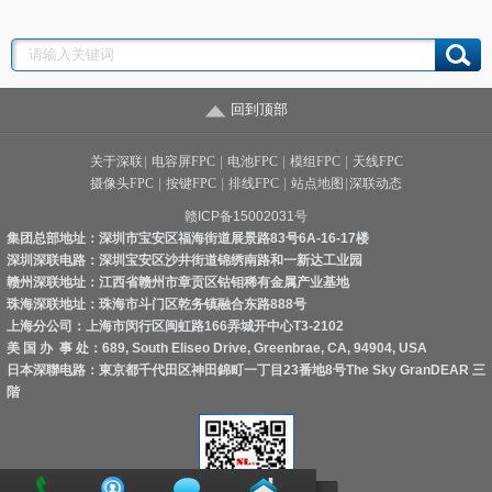
务？
回到顶部
关于深联
|
电容屏FPC
|
电池FPC
|
模组FPC
|
天线FPC
摄像头FPC
|
按键FPC
|
排线FPC
|
站点地图
|
深联动态
赣ICP备15002031号
集团总部地址：深圳市宝安区福海街道展景路83号6A-16-17楼
深圳深联电路：深圳宝安区沙井街道锦绣南路和一新达工业园
赣州深联地址：江西省赣州市章贡区钴钼稀有金属产业基地
珠海深联地址：珠海市斗门区乾务镇融合东路888号
上海分公司：上海市闵行区闽虹路166弄城开中心T3-2102
美 国 办 事 处：689, South Eliseo Drive, Greenbrae, CA, 94904, USA
日本深聯电路：東京都千代田区神田錦町一丁目23番地8号The Sky GranDEAR 三
階