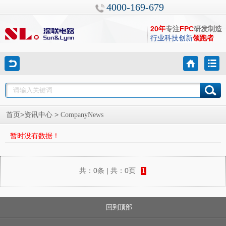
4000-169-679
20年
专注
FPC
研发制造
行业科技创新
领跑者
>
>
首页
资讯中心
CompanyNews
暂时没有数据！
共：
0条
| 共：
0页
1
回到顶部