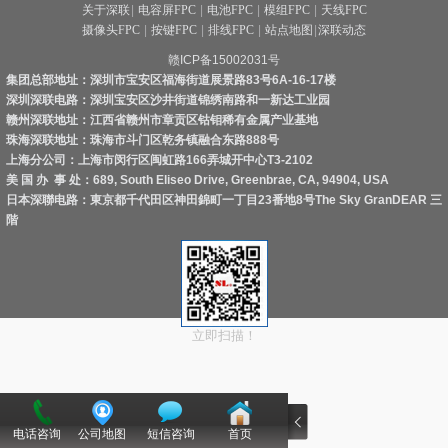
关于深联
|
电容屏FPC
|
电池FPC
|
模组FPC
|
天线FPC
摄像头FPC
|
按键FPC
|
排线FPC
|
站点地图
|
深联动态
赣ICP备15002031号
集团总部地址：深圳市宝安区福海街道展景路83号6A-16-17楼
深圳深联电路：深圳宝安区沙井街道锦绣南路和一新达工业园
赣州深联地址：江西省赣州市章贡区钴钼稀有金属产业基地
珠海深联地址：珠海市斗门区乾务镇融合东路888号
上海分公司：上海市闵行区闽虹路166弄城开中心T3-2102
美 国 办 事 处：689, South Eliseo Drive, Greenbrae, CA, 94904, USA
日本深聯电路：東京都千代田区神田錦町一丁目23番地8号The Sky GranDEAR 三
階
立即扫描！
电话咨询
公司地图
短信咨询
首页