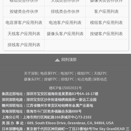
模组类合作伙伴
天线类合作伙伴
摄像头类合作伙伴
按键类合作伙伴
排线类合作伙伴
客户应用列表
电容屏客户应用列表
电池客户应用列表
模组客户应用列表
天线客户应用列表
摄像头客户应用列表
按键客户应用列表
排线客户应用列表
回到顶部
关于深联
|
电容屏FPC
|
电池FPC
|
模组FPC
|
天线FPC
摄像头FPC
|
按键FPC
|
排线FPC
|
站点地图
|
深联动态
赣ICP备15002031号
集团总部地址：深圳市宝安区福海街道展景路83号6A-16-17楼
深圳深联电路：深圳宝安区沙井街道锦绣南路和一新达工业园
赣州深联地址：江西省赣州市章贡区钴钼稀有金属产业基地
珠海深联地址：珠海市斗门区乾务镇融合东路888号
上海分公司：上海市闵行区闽虹路166弄城开中心T3-2102
美 国 办 事 处：689, South Eliseo Drive, Greenbrae, CA, 94904, USA
日本深聯电路：東京都千代田区神田錦町一丁目23番地8号The Sky GranDEAR 三