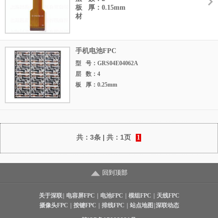
板 厚：0.15mm
材
手机电池FPC
型 号：GRS04E04062A
层 数：4
板 厚：0.25mm
材
共：
3条
| 共：
1页
1
回到顶部
关于深联
|
电容屏FPC
|
电池FPC
|
模组FPC
|
天线FPC
摄像头FPC
|
按键FPC
|
排线FPC
|
站点地图
|
深联动态