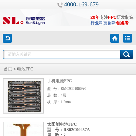
4000-169-679
20年
专注
FPC
研发制造
行业科技创新
领跑者
>
首页
电池FPC
手机电池FPC
型 号：RM02C01066A0
层 数：4层
板 厚：1.2mm
太阳能电池FPC
型 号：RS02C00257A
层 数：2