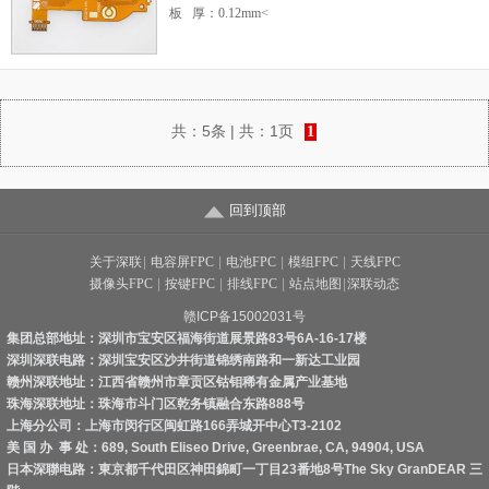
板 厚：0.12mm<
共：
5条
| 共：
1页
1
回到顶部
关于深联
|
电容屏FPC
|
电池FPC
|
模组FPC
|
天线FPC
摄像头FPC
|
按键FPC
|
排线FPC
|
站点地图
|
深联动态
赣ICP备15002031号
集团总部地址：深圳市宝安区福海街道展景路83号6A-16-17楼
深圳深联电路：深圳宝安区沙井街道锦绣南路和一新达工业园
赣州深联地址：江西省赣州市章贡区钴钼稀有金属产业基地
珠海深联地址：珠海市斗门区乾务镇融合东路888号
上海分公司：上海市闵行区闽虹路166弄城开中心T3-2102
美 国 办 事 处：689, South Eliseo Drive, Greenbrae, CA, 94904, USA
日本深聯电路：東京都千代田区神田錦町一丁目23番地8号The Sky GranDEAR 三